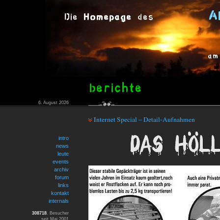
6. August 2026
Internet Special – Detail-Aufnahmen
intro
news
leute
events
archiv
forum
links
kontakt
internals
308718
. Besucher
seit Mai 2001