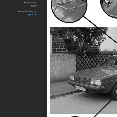
2
. Besucher
heute
layout/hosting by
ygoe.de